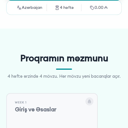
Azerbaijan
4
həftə
0.00
₼
Proqramın məzmunu
4 həftə ərzində 4 mövzu. Hər mövzu yeni bacarıqlar açır.
WEEK 1
Giriş və Əsaslar