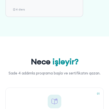
4 dərs
Necə
işləyir?
Sadə 4 addımla proqrama başla və sertifikatını qazan.
01