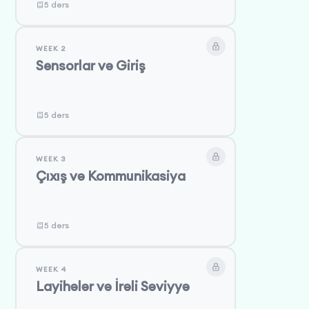
5 dərs
WEEK 2
Sensorlar və Giriş
5 dərs
WEEK 3
Çıxış və Kommunikasiya
5 dərs
WEEK 4
Layihələr və İrəli Səviyyə