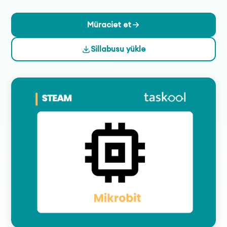
işləyərək proqramlaşdırma və texnologiyanın əsaslarını
öyrənəcəklər.
Müraciət et
Sillabusu yüklə