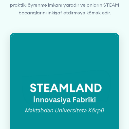
praktiki öyrənmə imkanı yaradır və onların STEAM
bacarıqlarını inkişaf etdirməyə kömək edir.