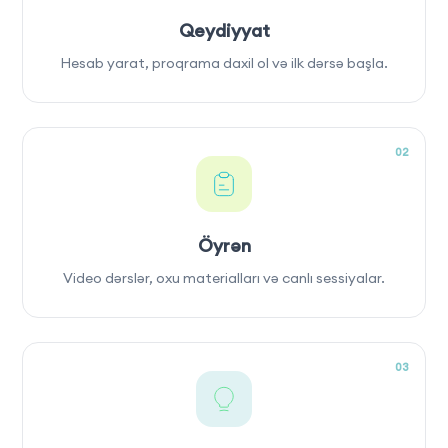
Qeydiyyat
Hesab yarat, proqrama daxil ol və ilk dərsə başla.
02
Öyrən
Video dərslər, oxu materialları və canlı sessiyalar.
03