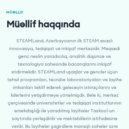
MÜƏLLIF
Müəllif haqqında
STEAMLand, Azərbaycanın ilk STEAM əsaslı
innovasiya, tədqiqat və inkişaf mərkəzidir. Məqsədi
gənc nəslin yaradıcılıq, analitik düşüncə və
texnologiya sahəsində bacarıqlarını inkişaf
etdirməkdir. STEAMLand uşaqlar və gənclər üçün
təhsil proqramları, təcrübə laboratoriyaları və layihə
imkanları təklif edərək gələcəyin ixtiraçılarını və
liderlərini yetişdirməyə yönəlmişdir. Belə ki, mərkəz
çərçivəsində universitetlər və tədqiqat institutlarının
əməkdaşlığı ilə yaradılmış layihələr Taskool-un
saytında yerləşdirilir və məktəblilərin istifadəsinə
verilir. Bu layihələr şagirdlərə maraqlı sahələr üzrə