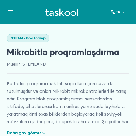
TR
STEAM · Bootcamp
Mikrobitlə proqramlaşdırma
Müəllif
:
STEMLAND
Bu tədris proqramı məktəb şagirdləri üçün nəzərdə
tutulmuşdur və onları Mikrobit mikrokontrolerləri ilə tanış
edir. Proqram blok proqramlaşdırma, sensorlardan
istifadə, cihazlararası kommunikasiya və sadə layihələr
yaratmaq kimi əsas biliklərdən başlayaraq irəli səviyyəli
mövzulara qədər geniş bir spektri əhatə edir. Şagirdlər hər
həftə praktiki tapşırıqlar və real layihələr üzərində
Daha çox göstər