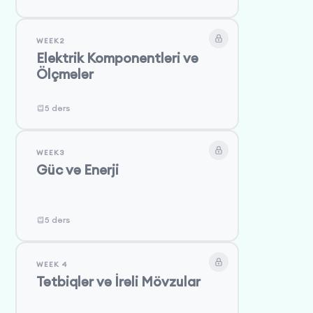
WEEK2
Elektrik Komponentləri və
Ölçmələr
5 dərs
WEEK3
Güc və Enerji
5 dərs
WEEK 4
Tətbiqlər və İrəli Mövzular