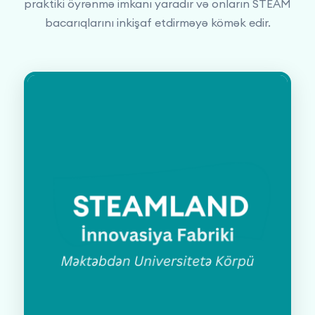
praktiki öyrənmə imkanı yaradır və onların STEAM
bacarıqlarını inkişaf etdirməyə kömək edir.