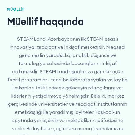
MÜƏLLIF
Müəllif haqqında
STEAMLand, Azərbaycanın ilk STEAM əsaslı
innovasiya, tədqiqat və inkişaf mərkəzidir. Məqsədi
gənc nəslin yaradıcılıq, analitik düşüncə və
texnologiya sahəsində bacarıqlarını inkişaf
etdirməkdir. STEAMLand uşaqlar və gənclər üçün
təhsil proqramları, təcrübə laboratoriyaları və layihə
imkanları təklif edərək gələcəyin ixtiraçılarını və
liderlərini yetişdirməyə yönəlmişdir. Belə ki, mərkəz
çərçivəsində universitetlər və tədqiqat institutlarının
əməkdaşlığı ilə yaradılmış layihələr Taskool-un
saytında yerləşdirilir və məktəblilərin istifadəsinə
verilir. Bu layihələr şagirdlərə maraqlı sahələr üzrə