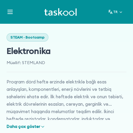
TR
STEAM · Bootcamp
Elektronika
Müəllif
:
STEMLAND
Proqram dörd həftə ərzində elektriklə bağlı əsas
anlayışları, komponentləri, enerji növlərini və tətbiq
sahələrini əhatə edir. İlk həftədə elektrik və onun təbiəti,
elektrik dövrələrinin əsasları, cərəyan, gərginlik və
müqavimət haqqında məlumatlar təqdim edilir. İkinci
həftədə rezistorlar, kondensatorlar, induktorlar və
yarımkeçiricilər kimi elektrik komponentləri öyrədilir.
Daha çox göstər