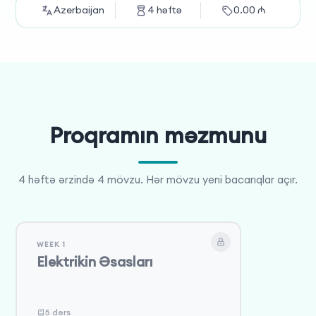
Azerbaijan
4
həftə
0.00
₼
Proqramın məzmunu
4 həftə ərzində 4 mövzu. Hər mövzu yeni bacarıqlar açır.
WEEK 1
Elektrikin Əsasları
5 dərs