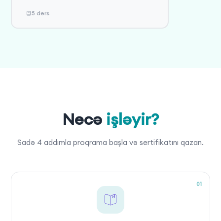
5 dərs
Necə
işləyir?
Sadə 4 addımla proqrama başla və sertifikatını qazan.
01