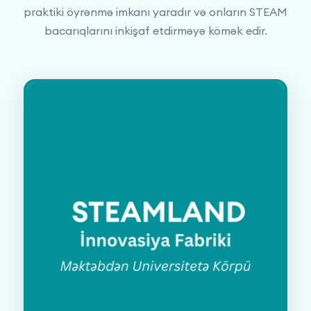
praktiki öyrənmə imkanı yaradır və onların STEAM
bacarıqlarını inkişaf etdirməyə kömək edir.