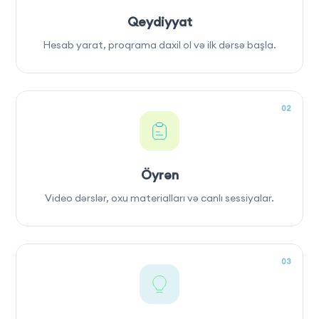
Qeydiyyat
Hesab yarat, proqrama daxil ol və ilk dərsə başla.
02
Öyrən
Video dərslər, oxu materialları və canlı sessiyalar.
03