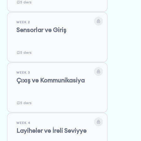
5 dərs
WEEK 2
Sensorlar və Giriş
5 dərs
WEEK 3
Çıxış və Kommunikasiya
5 dərs
WEEK 4
Layihələr və İrəli Səviyyə