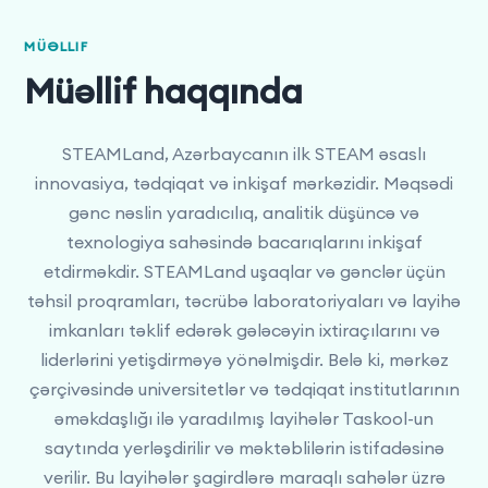
MÜƏLLIF
Müəllif haqqında
STEAMLand, Azərbaycanın ilk STEAM əsaslı
innovasiya, tədqiqat və inkişaf mərkəzidir. Məqsədi
gənc nəslin yaradıcılıq, analitik düşüncə və
texnologiya sahəsində bacarıqlarını inkişaf
etdirməkdir. STEAMLand uşaqlar və gənclər üçün
təhsil proqramları, təcrübə laboratoriyaları və layihə
imkanları təklif edərək gələcəyin ixtiraçılarını və
liderlərini yetişdirməyə yönəlmişdir. Belə ki, mərkəz
çərçivəsində universitetlər və tədqiqat institutlarının
əməkdaşlığı ilə yaradılmış layihələr Taskool-un
saytında yerləşdirilir və məktəblilərin istifadəsinə
verilir. Bu layihələr şagirdlərə maraqlı sahələr üzrə