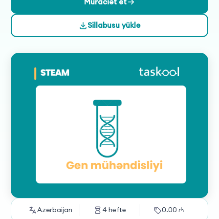
orqanizmlər, kök hüceyrə texnologiyaları və CRISPR-Cas9
Müraciət et
kimi irəli metodlara giriş təmin olunur. Nəhayət, tibbi, kənd
Sillabusu yüklə
təsərrüfatı və sənaye sahələrindəki tətbiqlər və etik
problemlər müzakirə edilir.
Azerbaijan
4
həftə
0.00
₼