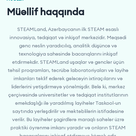
Müəllif haqqında
STEAMLand, Azərbaycanın ilk STEAM əsaslı
innovasiya, tədqiqat və inkişaf mərkəzidir. Məqsədi
gənc nəslin yaradıcılıq, analitik düşüncə və
texnologiya sahəsində bacarıqlarını inkişaf
etdirməkdir. STEAMLand uşaqlar və gənclər üçün
təhsil proqramları, təcrübə laboratoriyaları və layihə
imkanları təklif edərək gələcəyin ixtiraçılarını və
liderlərini yetişdirməyə yönəlmişdir. Belə ki, mərkəz
çərçivəsində universitetlər və tədqiqat institutlarının
əməkdaşlığı ilə yaradılmış layihələr Taskool-un
saytında yerləşdirilir və məktəblilərin istifadəsinə
verilir. Bu layihələr şagirdlərə maraqlı sahələr üzrə
praktiki öyrənmə imkanı yaradır və onların STEAM
bacarıqlarını inkişaf etdirməyə kömək edir.