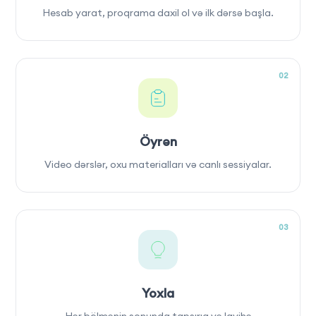
Hesab yarat, proqrama daxil ol və ilk dərsə başla.
02
Öyrən
Video dərslər, oxu materialları və canlı sessiyalar.
03
Yoxla
Hər bölmənin sonunda tapşırıq və layihə