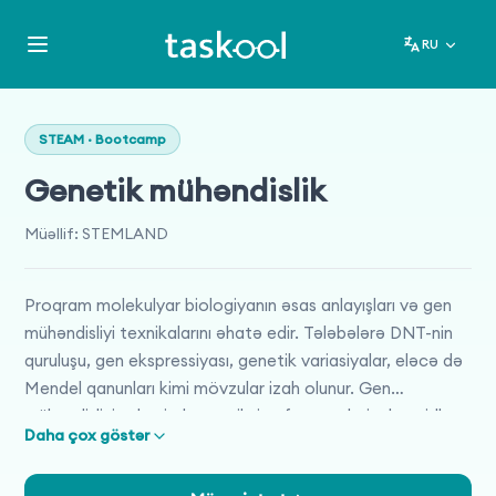
RU
STEAM · Bootcamp
Genetik mühəndislik
Müəllif
:
STEMLAND
Proqram molekulyar biologiyanın əsas anlayışları və gen
mühəndisliyi texnikalarını əhatə edir. Tələbələrə DNT-nin
quruluşu, gen ekspressiyası, genetik variasiyalar, eləcə də
Mendel qanunları kimi mövzular izah olunur. Gen
mühəndisliyi sahəsində restriksiya fermentləri, plazmidlər,
Daha çox göstər
PCR və DNT ardıcıllığının təyini kimi texnikalar öyrədilir.
Daha sonra, rekombinant zülal istehsalı, transgen