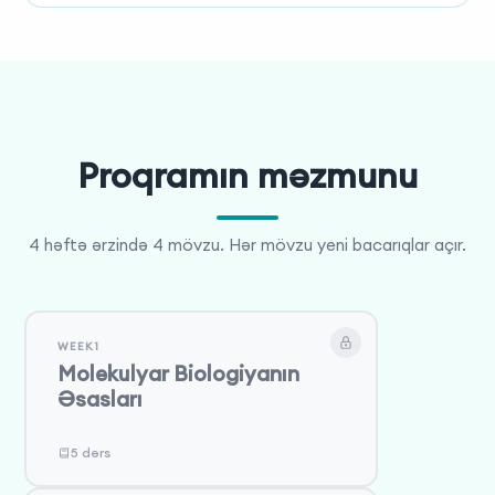
Proqramın məzmunu
4 həftə ərzində 4 mövzu. Hər mövzu yeni bacarıqlar açır.
WEEK1
Molekulyar Biologiyanın
Əsasları
5 dərs