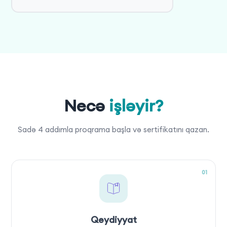
Necə
işləyir?
Sadə 4 addımla proqrama başla və sertifikatını qazan.
01
Qeydiyyat