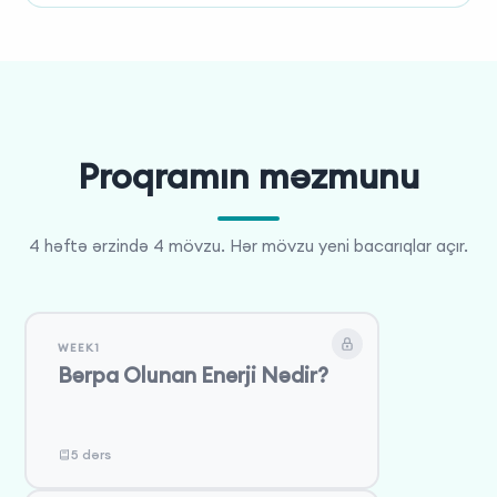
Proqramın məzmunu
4 həftə ərzində 4 mövzu. Hər mövzu yeni bacarıqlar açır.
WEEK1
Bərpa Olunan Enerji Nədir?
5 dərs