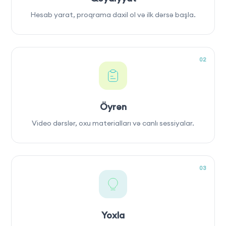
Hesab yarat, proqrama daxil ol və ilk dərsə başla.
02
Öyrən
Video dərslər, oxu materialları və canlı sessiyalar.
03
Yoxla