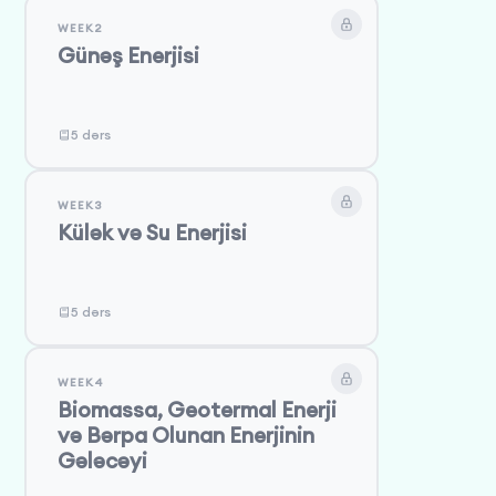
WEEK2
Günəş Enerjisi
5 dərs
WEEK3
Külək və Su Enerjisi
5 dərs
WEEK4
Biomassa, Geotermal Enerji
və Bərpa Olunan Enerjinin
Gələcəyi