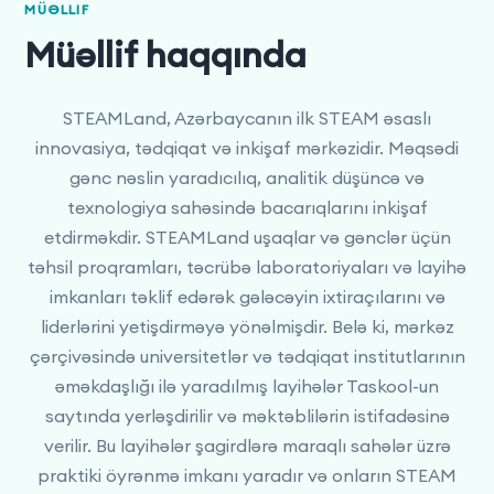
MÜƏLLIF
Müəllif haqqında
STEAMLand, Azərbaycanın ilk STEAM əsaslı
innovasiya, tədqiqat və inkişaf mərkəzidir. Məqsədi
gənc nəslin yaradıcılıq, analitik düşüncə və
texnologiya sahəsində bacarıqlarını inkişaf
etdirməkdir. STEAMLand uşaqlar və gənclər üçün
təhsil proqramları, təcrübə laboratoriyaları və layihə
imkanları təklif edərək gələcəyin ixtiraçılarını və
liderlərini yetişdirməyə yönəlmişdir. Belə ki, mərkəz
çərçivəsində universitetlər və tədqiqat institutlarının
əməkdaşlığı ilə yaradılmış layihələr Taskool-un
saytında yerləşdirilir və məktəblilərin istifadəsinə
verilir. Bu layihələr şagirdlərə maraqlı sahələr üzrə
praktiki öyrənmə imkanı yaradır və onların STEAM