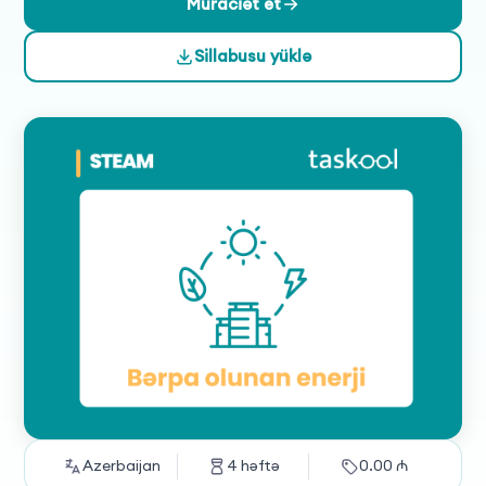
maraqlı və əyləncəli bir tədris təcrübəsi təklif edir.
Müraciət et
Sillabusu yüklə
Azerbaijan
4
həftə
0.00
₼