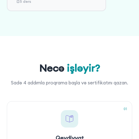
5 dərs
Necə
işləyir?
Sadə 4 addımla proqrama başla və sertifikatını qazan.
01
Qeydiyyat