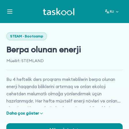
RU
STEAM · Bootcamp
Bərpa olunan enerji
Müəllif
:
STEMLAND
Bu 4 həftəlik dərs proqramı məktəblilərin bərpa olunan
enerji haqqında biliklərini artırmaq və onları ekoloji
cəhətdən məlumatlı olmağa yönləndirmək üçün
hazırlanmışdır. Hər həftə müxtəlif enerji növləri və onların
əhəmiyyəti haqqında öz başlarına öyrənə biləcəkləri
Daha çox göstər
dərslər təqdim olunur. Həftəlik plan müxtəlif fəaliyyətlər,
araşdırma tapşırıqları və kiçik layihələr vasitəsilə şagirdlərə