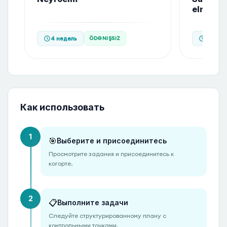
elmi
4
недель
6
неде
ÖDƏNIŞSIZ
Как использовать
1
🎯
Выберите и присоединитесь
Просмотрите задания и присоединитесь к
когорте.
2
📋
Выполните задачи
Следуйте структурированному плану с
контрольными точками.