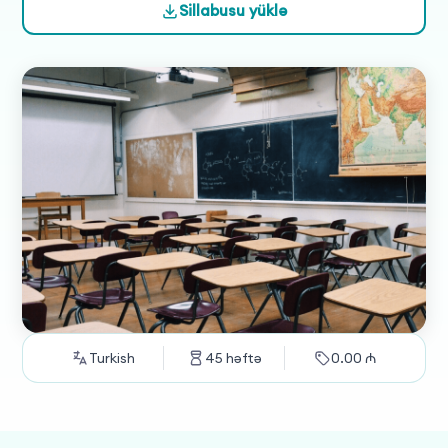
Sillabusu yüklə
Turkish
45
həftə
0.00
₼