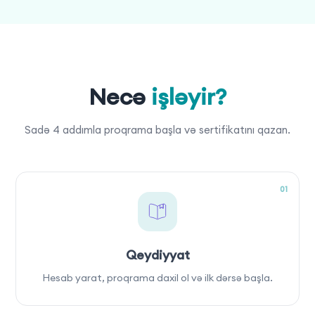
Necə
işləyir?
Sadə 4 addımla proqrama başla və sertifikatını qazan.
01
Qeydiyyat
Hesab yarat, proqrama daxil ol və ilk dərsə başla.