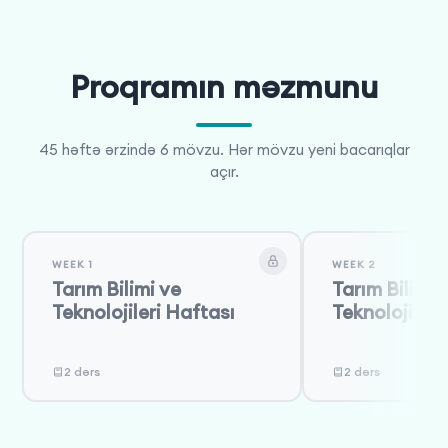
Proqramın məzmunu
45 həftə ərzində 6 mövzu. Hər mövzu yeni bacarıqlar
açır.
WEEK 1
WEEK 2
Tarım Bilimi ve
Tarım Bilimi 
Teknolojileri Haftası
Teknolojileri
2 dərs
2 dərs