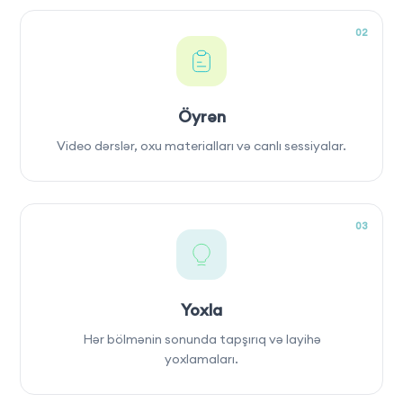
02
Öyrən
Video dərslər, oxu materialları və canlı sessiyalar.
03
Yoxla
Hər bölmənin sonunda tapşırıq və layihə
yoxlamaları.