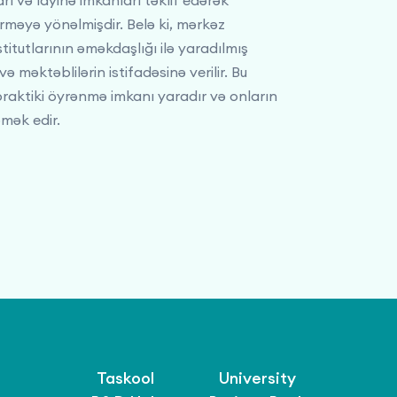
rı və layihə imkanları təklif edərək
şdirməyə yönəlmişdir. Belə ki, mərkəz
titutlarının əməkdaşlığı ilə yaradılmış
və məktəblilərin istifadəsinə verilir. Bu
 praktiki öyrənmə imkanı yaradır və onların
mək edir.
Taskool
University