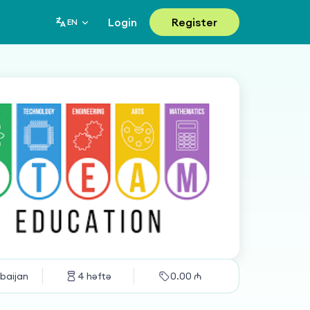
Login
Register
EN
baijan
4
həftə
0.00
₼