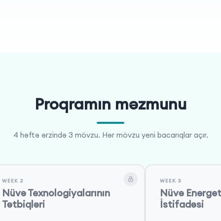
Proqramın məzmunu
4 həftə ərzində 3 mövzu. Hər mövzu yeni bacarıqlar açır.
WEEK 2
WEEK 3
Nüvə Texnologiyalarının
Nüvə Energet
Tətbiqləri
İstifadəsi