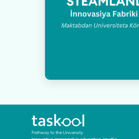
Pathway to the University
Innovative approach in education, lay the