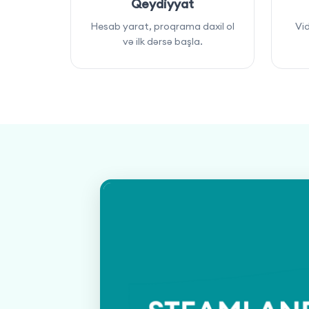
Qeydiyyat
Hesab yarat, proqrama daxil ol
Vid
və ilk dərsə başla.