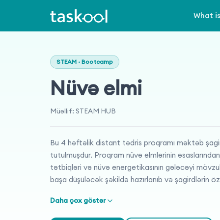
What i
STEAM · Bootcamp
Nüvə elmi
Müəllif
:
STEAM HUB
Bu 4 həftəlik distant tədris proqramı məktəb şagi
tutulmuşdur. Proqram nüvə elmlərinin əsaslarından
tətbiqləri və nüvə energetikasının gələcəyi mövzula
başa düşüləcək şəkildə hazırlanıb və şagirdlərin ö
Daha çox göstər