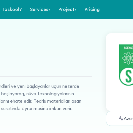
s Taskool?
Services
Project
Pricing
▾
▾
rdləri və yeni başlayanlar üçün nəzərdə
 başlayaraq, nüvə texnologiyalarının
rını əhatə edir. Tədris materialları asan
z sürətində öyrənməsinə imkan verir.
Azer