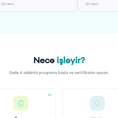
5 dərs
5 dərs
Necə
işləyir?
Sadə 4 addımla proqrama başla və sertifikatını qazan.
02