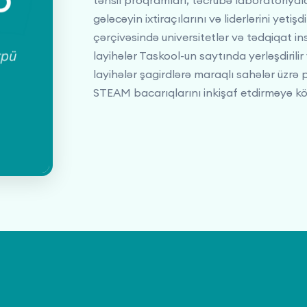
təhsil proqramları, təcrübə laboratoriyala
gələcəyin ixtiraçılarını və liderlərini yeti
çərçivəsində universitetlər və tədqiqat ins
layihələr Taskool-un saytında yerləşdirilir 
layihələr şagirdlərə maraqlı sahələr üzrə
STEAM bacarıqlarını inkişaf etdirməyə kö