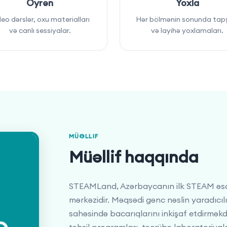
Öyrən
Yoxla
eo dərslər, oxu materialları
Hər bölmənin sonunda tapş
və canlı sessiyalar.
və layihə yoxlamaları.
MÜƏLLIF
Müəllif haqqında
STEAMLand, Azərbaycanın ilk STEAM əsasl
mərkəzidir. Məqsədi gənc nəslin yaradıcıl
sahəsində bacarıqlarını inkişaf etdirmək