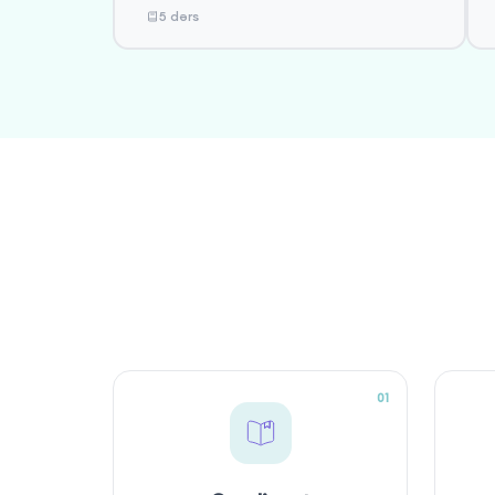
5 dərs
01