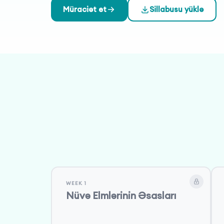
Müraciət et
Sillabusu yüklə
WEEK 1
Nüvə Elmlərinin Əsasları