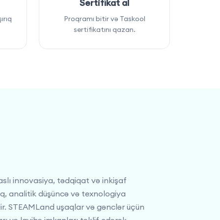
Sertifikat al
ırıq
Proqramı bitir və Taskool
sertifikatını qazan.
ı innovasiya, tədqiqat və inkişaf
ıq, analitik düşüncə və texnologiya
dir. STEAMLand uşaqlar və gənclər üçün