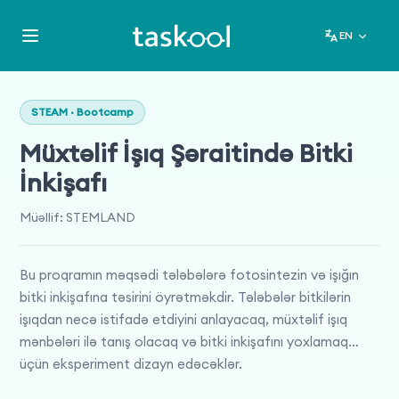
EN
STEAM · Bootcamp
Müxtəlif İşıq Şəraitində Bitki
İnkişafı
Müəllif
:
STEMLAND
Bu proqramın məqsədi tələbələrə fotosintezin və işığın
bitki inkişafına təsirini öyrətməkdir. Tələbələr bitkilərin
işıqdan necə istifadə etdiyini anlayacaq, müxtəlif işıq
mənbələri ilə tanış olacaq və bitki inkişafını yoxlamaq
üçün eksperiment dizayn edəcəklər.