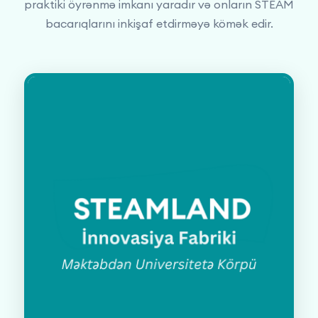
praktiki öyrənmə imkanı yaradır və onların STEAM
bacarıqlarını inkişaf etdirməyə kömək edir.