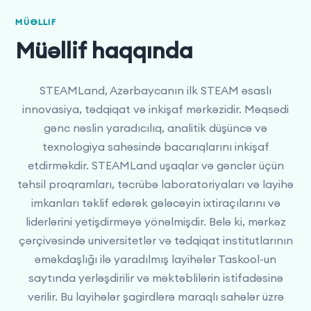
MÜƏLLIF
Müəllif haqqında
STEAMLand, Azərbaycanın ilk STEAM əsaslı
innovasiya, tədqiqat və inkişaf mərkəzidir. Məqsədi
gənc nəslin yaradıcılıq, analitik düşüncə və
texnologiya sahəsində bacarıqlarını inkişaf
etdirməkdir. STEAMLand uşaqlar və gənclər üçün
təhsil proqramları, təcrübə laboratoriyaları və layihə
imkanları təklif edərək gələcəyin ixtiraçılarını və
liderlərini yetişdirməyə yönəlmişdir. Belə ki, mərkəz
çərçivəsində universitetlər və tədqiqat institutlarının
əməkdaşlığı ilə yaradılmış layihələr Taskool-un
saytında yerləşdirilir və məktəblilərin istifadəsinə
verilir. Bu layihələr şagirdlərə maraqlı sahələr üzrə