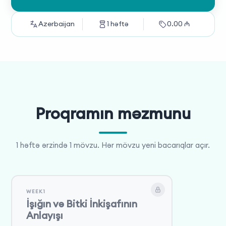
Azerbaijan
1
həftə
0.00
₼
Proqramın məzmunu
1 həftə ərzində 1 mövzu. Hər mövzu yeni bacarıqlar açır.
WEEK1
İşığın və Bitki İnkişafının
Anlayışı