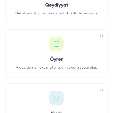
Qeydiyyat
Hesab yarat, proqrama daxil ol və ilk dərsə başla.
02
Öyrən
Video dərslər, oxu materialları və canlı sessiyalar.
03