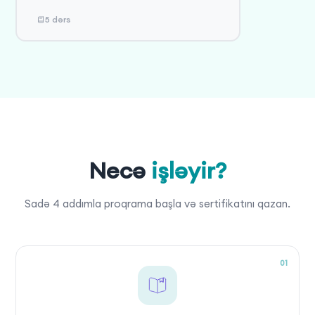
5 dərs
Necə
işləyir?
Sadə 4 addımla proqrama başla və sertifikatını qazan.
01