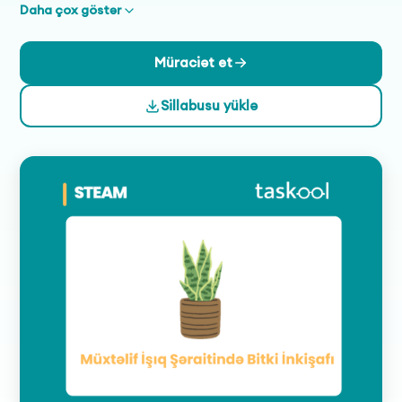
Daha çox göstər
Müraciət et
Sillabusu yüklə