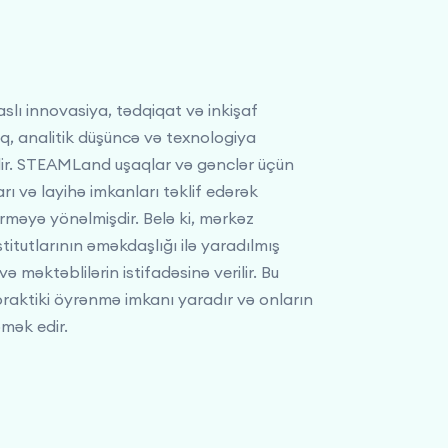
ı innovasiya, tədqiqat və inkişaf
ıq, analitik düşüncə və texnologiya
dir. STEAMLand uşaqlar və gənclər üçün
rı və layihə imkanları təklif edərək
şdirməyə yönəlmişdir. Belə ki, mərkəz
titutlarının əməkdaşlığı ilə yaradılmış
və məktəblilərin istifadəsinə verilir. Bu
 praktiki öyrənmə imkanı yaradır və onların
mək edir.