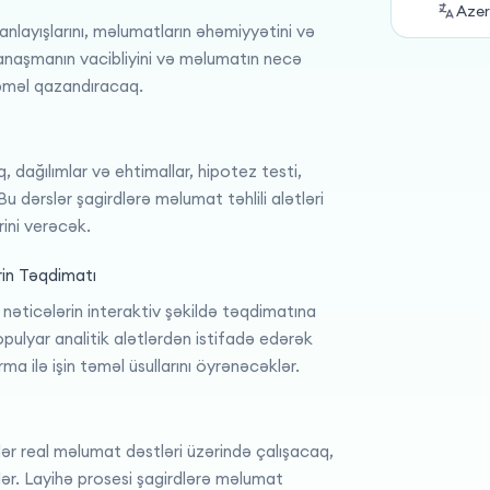
Azer
 anlayışlarını, məlumatların əhəmiyyətini və
 yanaşmanın vacibliyini və məlumatın necə
təməl qazandıracaq.
q, dağılımlar və ehtimallar, hipotez testi,
 Bu dərslər şagirdlərə məlumat təhlili alətləri
rini verəcək.
rin Təqdimatı
nəticələrin interaktiv şəkildə təqdimatına
pulyar analitik alətlərdən istifadə edərək
a ilə işin təməl üsullarını öyrənəcəklər.
dlər real məlumat dəstləri üzərində çalışacaq,
lər. Layihə prosesi şagirdlərə məlumat