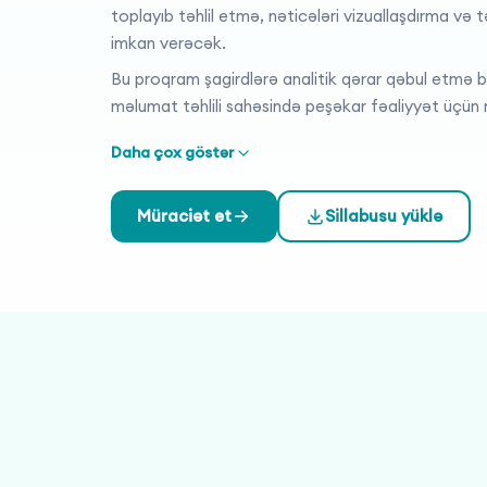
toplayıb təhlil etmə, nəticələri vizuallaşdırma və 
imkan verəcək.
Bu proqram şagirdlərə analitik qərar qəbul etmə 
məlumat təhlili sahəsində peşəkar fəaliyyət üçü
Daha çox göstər
Müraciət et
Sillabusu yüklə