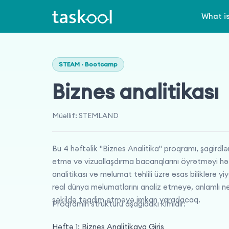
What i
STEAM · Bootcamp
Biznes analitikası
Müəllif
:
STEMLAND
Bu 4 həftəlik "Biznes Analitika" proqramı, şagird
etmə və vizuallaşdırma bacarıqlarını öyrətməyi həd
analitikası və məlumat təhlili üzrə əsas biliklərə 
real dünya məlumatlarını analiz etməyə, anlamlı nə
şəkildə təqdim etməyə imkan yaradacaq.
Proqramın strukturu aşağıdakı kimidir:
Həftə 1: Biznes Analitikaya Giriş