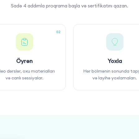
Sadə 4 addımla proqrama başla və sertifikatını qazan.
02
Öyrən
Yoxla
eo dərslər, oxu materialları
Hər bölmənin sonunda tapş
və canlı sessiyalar.
və layihə yoxlamaları.