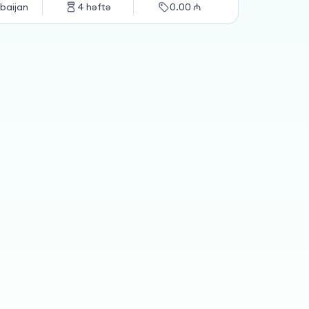
baijan
4
həftə
0.00
₼