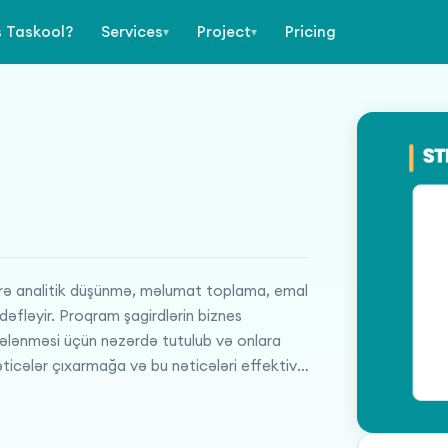
s Taskool?
Services
Project
Pricing
▾
▾
lərə analitik düşünmə, məlumat toplama, emal
əfləyir. Proqram şagirdlərin biznes
yiyələnməsi üçün nəzərdə tutulub və onlara
ticələr çıxarmağa və bu nəticələri effektiv