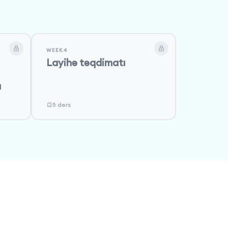
WEEK4
Layihə təqdimatı
ı
5 dərs