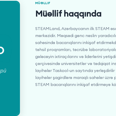
MÜƏLLIF
Müəllif haqqında
STEAMLand, Azərbaycanın ilk STEAM əsasl
mərkəzidir. Məqsədi gənc nəslin yaradıcıl
sahəsində bacarıqlarını inkişaf etdirmək
təhsil proqramları, təcrübə laboratoriyala
gələcəyin ixtiraçılarını və liderlərini yeti
çərçivəsində universitetlər və tədqiqat ins
layihələr Taskool-un saytında yerləşdirilir 
layihələr şagirdlərə maraqlı sahələr üzrə
STEAM bacarıqlarını inkişaf etdirməyə kö