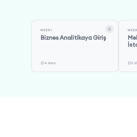
WEEK1
WEE
Biznes Analitikaya Giriş
Məl
İst
4 dərs
5 d