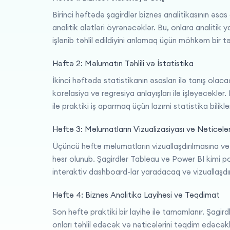
Birinci həftədə şagirdlər biznes analitikasının əsas
analitik alətləri öyrənəcəklər. Bu, onlara analitik
işlənib təhlil edildiyini anlamaq üçün möhkəm bir 
Həftə 2: Məlumatın Təhlili və İstatistika
İkinci həftədə statistikanın əsasları ilə tanış olaca
korelasiya və regresiya anlayışları ilə işləyəcəklər.
ilə praktiki iş aparmaq üçün lazımi statistika biliklə
Həftə 3: Məlumatların Vizualizasiyası və Nəticələ
Üçüncü həftə məlumatların vizuallaşdırılmasına və 
həsr olunub. Şagirdlər Tableau və Power BI kimi po
interaktiv dashboard-lar yaradacaq və vizuallaşdırm
Həftə 4: Biznes Analitika Layihəsi və Təqdimat
Son həftə praktiki bir layihə ilə tamamlanır. Şagir
onları təhlil edəcək və nəticələrini təqdim edəcək