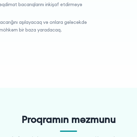
təqdimat bacarıqlarını inkişaf etdirməyə
bacarığını aşılayacaq və onlara gələcəkdə
n möhkəm bir baza yaradacaq.
Proqramın məzmunu