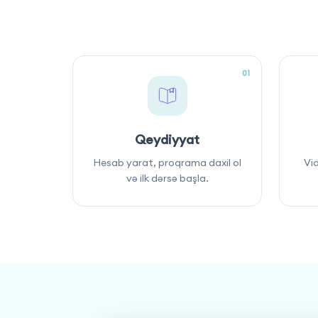
01
Qeydiyyat
Hesab yarat, proqrama daxil ol
Vid
və ilk dərsə başla.