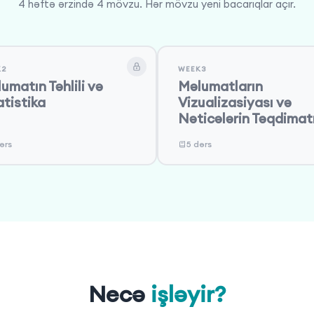
4 həftə ərzində 4 mövzu. Hər mövzu yeni bacarıqlar açır.
K2
WEEK3
umatın Təhlili və
Məlumatların
atistika
Vizualizasiyası və
Nəticələrin Təqdimat
ərs
5 dərs
Necə
işləyir?