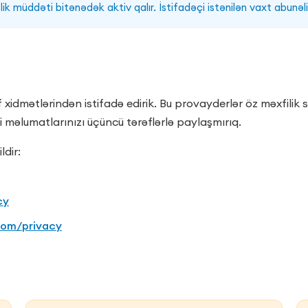
k müddəti bitənədək aktiv qalır. İstifadəçi istənilən vaxt abunəliyi
f xidmətlərindən istifadə edirik. Bu provayderlər öz məxfilik
i məlumatlarınızı üçüncü tərəflərlə paylaşmırıq.
ldir:
cy
.com/privacy