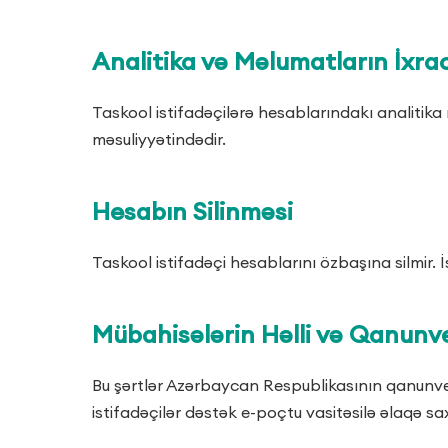
Analitika və Məlumatların İxrac
Taskool istifadəçilərə hesablarındakı analitika 
məsuliyyətindədir.
Hesabın Silinməsi
Taskool istifadəçi hesablarını özbaşına silmir. 
Mübahisələrin Həlli və Qanunver
Bu şərtlər Azərbaycan Respublikasının qanunveri
istifadəçilər dəstək e-poçtu vasitəsilə əlaqə sax