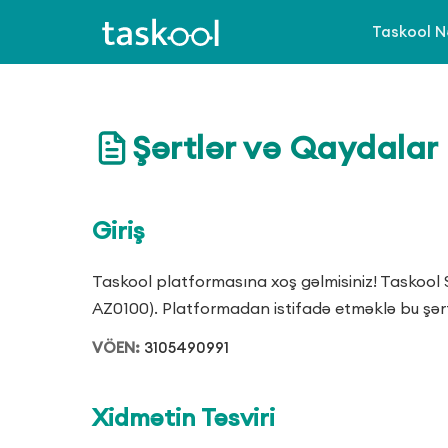
Taskool N
Şərtlər və Qaydalar
Giriş
Taskool platformasına xoş gəlmisiniz! Taskool
AZ0100). Platformadan istifadə etməklə bu şərt
VÖEN
:
3105490991
Xidmətin Təsviri