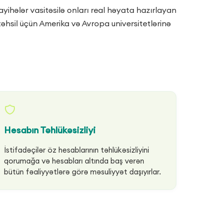
ihələr vasitəsilə onları real həyata hazırlayan
təhsil üçün Amerika və Avropa universitetlərinə
Hesabın Təhlükəsizliyi
İstifadəçilər öz hesablarının təhlükəsizliyini
qorumağa və hesabları altında baş verən
bütün fəaliyyətlərə görə məsuliyyət daşıyırlar.