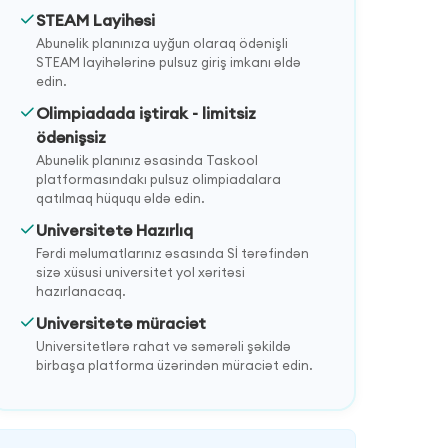
STEAM Layihəsi
Abunəlik planınıza uyğun olaraq ödənişli
STEAM layihələrinə pulsuz giriş imkanı əldə
edin.
Olimpiadada iştirak - limitsiz
ödənişsiz
Abunəlik planınız əsasinda Taskool
platformasındakı pulsuz olimpiadalara
qatılmaq hüququ əldə edin.
Universitetə Hazırlıq
Fərdi məlumatlarınız əsasında Sİ tərəfindən
sizə xüsusi universitet yol xəritəsi
hazırlanacaq.
Universitetə müraciət
Universitetlərə rahat və səmərəli şəkildə
birbaşa platforma üzərindən müraciət edin.