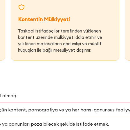
Kontentin Mülkiyyəti
Taskool istifadəçilər tərəfindən yüklənən
kontent üzərində mülkiyyət iddia etmir və
yüklənən materialların qanuniliyi və müəllif
hüquqları ilə bağlı məsuliyyət daşımır.
ul olmaq.
ün kontent, pornoqrafiya və ya hər hansı qanunsuz fəaliyy
 ya qanunları poza biləcək şəkildə istifadə etmək.