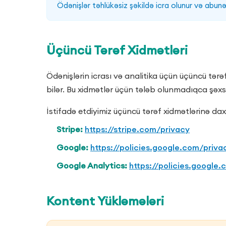
Ödənişlər təhlükəsiz şəkildə icra olunur və abunəli
Üçüncü Tərəf Xidmətləri
Ödənişlərin icrası və analitika üçün üçüncü tərə
bilər. Bu xidmətlər üçün tələb olunmadıqca şəxs
İstifadə etdiyimiz üçüncü tərəf xidmətlərinə daxi
Stripe
:
https://stripe.com/privacy
Google
:
https://policies.google.com/priva
Google Analytics
:
https://policies.google
Kontent Yükləmələri