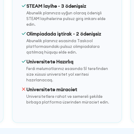
STEAM layihə - 3 ödənişsiz
Abunəlik planınıza uyğun olaraq ödənişli
STEAM layihələrinə pulsuz giriş imkanı əldə
edin.
Olimpiadada iştirak - 2 ödənişsiz
Abunəlik planınız əsasinda Taskool
platformasındakı pulsuz olimpiadalara
qatılmaq hüququ əldə edin.
Universitetə Hazırlıq
Fərdi məlumatlarınız əsasında Sİ tərəfindən
sizə xüsusi universitet yol xəritəsi
hazırlanacaq.
Universitetə müraciət
Universitetlərə rahat və səmərəli şəkildə
birbaşa platforma üzərindən müraciət edin.