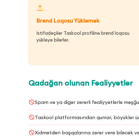
Brend Loqosu Yükləmək
İstifadəçilər Taskool profilinə brend loqosu
yükləyə bilərlər.
Qadağan olunan Fəaliyyətlər
Spam və ya digər zərərli fəaliyyətlərlə məşğ
Taskool platformasından qumar, böyüklər üç
Xidmətdən başqalarına zərər verə biləcək və