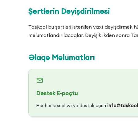
Şərtlərin Dəyişdirilməsi
Taskool bu şərtləri istənilən vaxt dəyişdirmək h
məlumatlandırılacaqlar. Dəyişiklikdən sonra Tas
Əlaqə Məlumatları
Dəstək E-poçtu
Hər hansı sual və ya dəstək üçün
info@taskoo