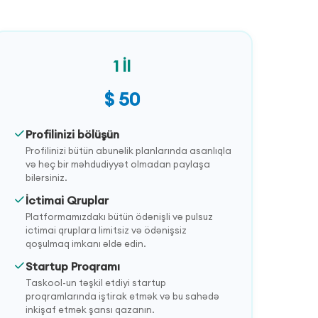
1 İl
$ 50
Profilinizi bölüşün
Profilinizi bütün abunəlik planlarında asanlıqla
və heç bir məhdudiyyət olmadan paylaşa
bilərsiniz.
İctimai Qruplar
Platformamızdakı bütün ödənişli və pulsuz
ictimai qruplara limitsiz və ödənişsiz
qoşulmaq imkanı əldə edin.
Startup Proqramı
Taskool-un təşkil etdiyi startup
proqramlarında iştirak etmək və bu sahədə
inkişaf etmək şansı qazanın.