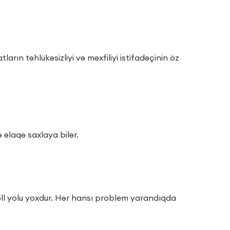
rın təhlükəsizliyi və məxfiliyi istifadəçinin öz
 əlaqə saxlaya bilər.
həll yolu yoxdur. Hər hansı problem yarandıqda