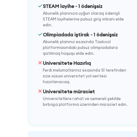
STEAM layihə - 1 ödənişsiz
Abunəlik planınıza uyğun olaraq ödənişli
STEAM layihələrinə pulsuz giriş imkanı əldə
edin.
Olimpiadada iştirak - 1 ödənişsiz
Abunəlik planınız əsasinda Taskool
platformasındakı pulsuz olimpiadalara
qatılmaq hüququ əldə edin.
Universitetə Hazırlıq
Fərdi məlumatlarınız əsasında Sİ tərəfindən
sizə xüsusi universitet yol xəritəsi
hazırlanacaq.
Universitetə müraciət
Universitetlərə rahat və səmərəli şəkildə
birbaşa platforma üzərindən müraciət edin.