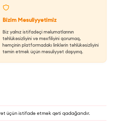
Bizim Məsuliyyətimiz
Biz yalnız istifadəçi məlumatlarının
təhlükəsizliyini və məxfiliyini qorumaq,
həmçinin platformadakı linklərin təhlükəsizliyini
təmin etmək üçün məsuliyyət daşıyırıq.
ət üçün istifadə etmək qəti qadağandır.