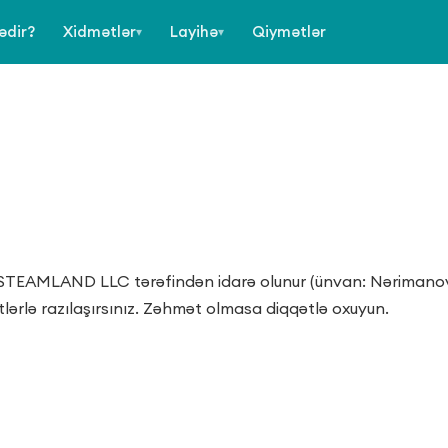
ədir?
Xidmətlər
Layihə
Qiymətlər
▾
▾
 STEAMLAND LLC tərəfindən idarə olunur (ünvan: Nərimanov,
lərlə razılaşırsınız. Zəhmət olmasa diqqətlə oxuyun.