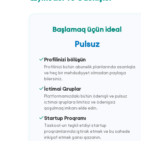
Başlamaq üçün ideal
Pulsuz
Profilinizi bölüşün
Profilinizi bütün abunəlik planlarında asanlıqla
və heç bir məhdudiyyət olmadan paylaşa
bilərsiniz.
İctimai Qruplar
Platformamızdakı bütün ödənişli və pulsuz
ictimai qruplara limitsiz və ödənişsiz
qoşulmaq imkanı əldə edin.
Startup Proqramı
Taskool-un təşkil etdiyi startup
proqramlarında iştirak etmək və bu sahədə
inkişaf etmək şansı qazanın.