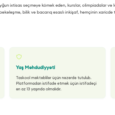
ğun ixtisas seçməyə kömək edən, kurslar, olimpiadalar və lay
bəkələşmə, bilik və bacarıq əsaslı inkişaf, həmçinin xaricdə 
Yaş Məhdudiyyəti
Taskool məktəblilər üçün nəzərdə tutulub.
Platformadan istifadə etmək üçün istifadəçi
ən az 13 yaşında olmalıdır.