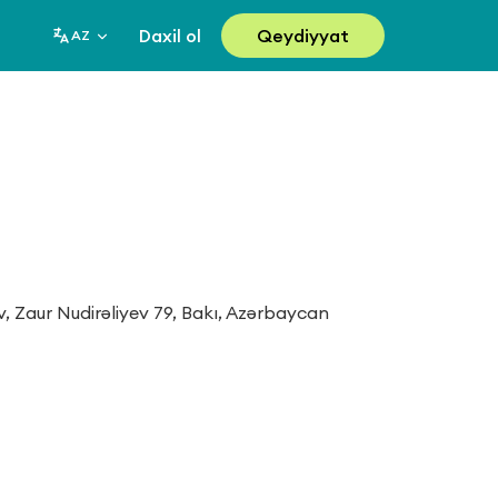
Daxil ol
Qeydiyyat
AZ
 Zaur Nudirəliyev 79, Bakı, Azərbaycan