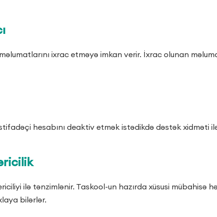
ı
məlumatlarını ixrac etməyə imkan verir. İxrac olunan məlumatla
İstifadəçi hesabını deaktiv etmək istədikdə dəstək xidməti ilə
icilik
ciliyi ilə tənzimlənir. Taskool-un hazırda xüsusi mübahisə 
laya bilərlər.