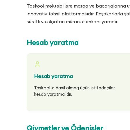
Taskool məktəblilərə maraq və bacarıqlarına uy
innovativ təhsil platformasıdır. Peşəkarlarla şə
sürətli və əlçatan müraciət imkanı yaradır.
Hesab yaratma
Hesab yaratma
Taskool-a daxil olmaq üçün istifadəçilər
hesab yaratmalıdır.
Qiymətlər və Ödənişlər