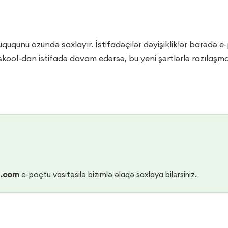
üququnu özündə saxlayır. İstifadəçilər dəyişikliklər barədə e-
kool-dan istifadə davam edərsə, bu yeni şərtlərlə razılaşma 
l.com
e-poçtu vasitəsilə bizimlə əlaqə saxlaya bilərsiniz.