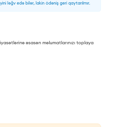
ni ləğv edə bilər, lakin ödəniş geri qaytarılmır.
 siyasətlərinə əsasən məlumatlarınızı toplaya