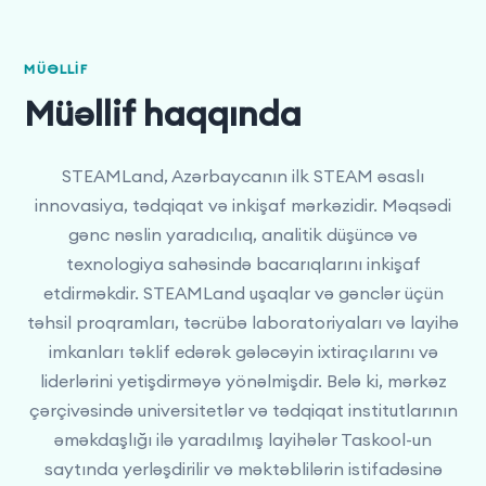
MÜƏLLIF
Müəllif haqqında
STEAMLand, Azərbaycanın ilk STEAM əsaslı
innovasiya, tədqiqat və inkişaf mərkəzidir. Məqsədi
gənc nəslin yaradıcılıq, analitik düşüncə və
texnologiya sahəsində bacarıqlarını inkişaf
etdirməkdir. STEAMLand uşaqlar və gənclər üçün
təhsil proqramları, təcrübə laboratoriyaları və layihə
imkanları təklif edərək gələcəyin ixtiraçılarını və
liderlərini yetişdirməyə yönəlmişdir. Belə ki, mərkəz
çərçivəsində universitetlər və tədqiqat institutlarının
əməkdaşlığı ilə yaradılmış layihələr Taskool-un
saytında yerləşdirilir və məktəblilərin istifadəsinə