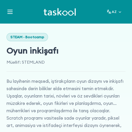
AZ
STEAM · Bootcamp
Oyun inkişafı
Müəllif
:
STEMLAND
Bu layihənin məqsədi, iştirakçıların oyun dizaynı və inkişafı
sahəsində dərin biliklər əldə etməsini təmin etməkdir.
Uşaqlar, oyunların tarixi, növləri və öz sevdikləri oyunları
müzakirə edərək, oyun fikirləri və planlaşdırma, oyun
mühərrikləri və proqramlaşdırma ilə tanış olacaqlar.
Scratch proqramı vasitəsilə sadə oyunlar yaradır, piksel
art, animasiya və istifadəçi interfeysi dizaynı öyrənərək,