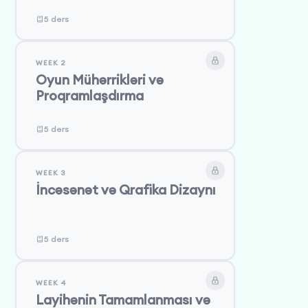
5 dərs
WEEK 2
Oyun Mühərrikləri və
Proqramlaşdırma
5 dərs
WEEK 3
İncəsənət və Qrafika Dizaynı
5 dərs
WEEK 4
Layihənin Tamamlanması və