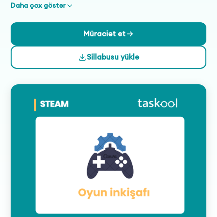
oyunlarının vizual və akustik tərəflərini inkişaf
Daha çox göstər
etdirəcəklər. Layihənin sonunda, iştirakçılar yaratdıqları
oyunları yekunlaşdıracaq, təqdim edəcək və bu prosesdə
Müraciət et
yaradıcılıq, əməkdaşlıq və problem həll etmə bacarıqlarını
inkişaf etdirərək, oyun inkişafının müxtəlif mərhələlərində
Sillabusu yüklə
praktiki təcrübə qazanacaqlar.