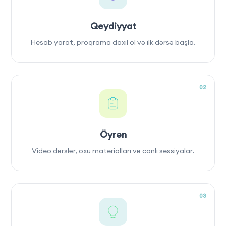
Qeydiyyat
Hesab yarat, proqrama daxil ol və ilk dərsə başla.
02
Öyrən
Video dərslər, oxu materialları və canlı sessiyalar.
03