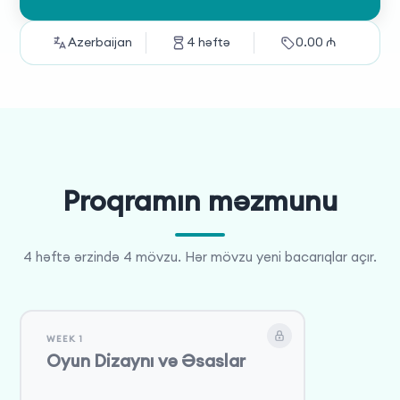
Azerbaijan
4
həftə
0.00
₼
Proqramın məzmunu
4 həftə ərzində 4 mövzu. Hər mövzu yeni bacarıqlar açır.
WEEK 1
Oyun Dizaynı və Əsaslar