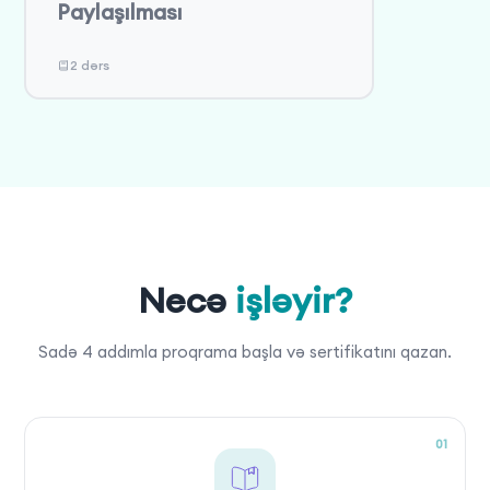
Paylaşılması
2 dərs
Necə
işləyir?
Sadə 4 addımla proqrama başla və sertifikatını qazan.
01