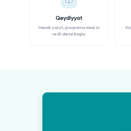
Qeydiyyat
Hesab yarat, proqrama daxil ol
Vid
və ilk dərsə başla.