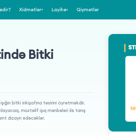
ədir?
Xidmətlər
Layihə
Qiymətlər
▾
▾
tində Bitki
ğın bitki inkişafına təsirini öyrətməkdir.
anlayacaq, müxtəlif işıq mənbələri ilə tanış
ent dizayn edəcəklər.