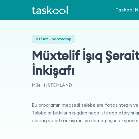
Taskool N
STEAM · Bootcamp
Müxtəlif İşıq Şərai
İnkişafı
Müəllif
:
STEMLAND
Bu proqramın məqsədi tələbələrə fotosintezin və işı
Tələbələr bitkilərin işıqdan necə istifadə etdiyini 
olacaq və bitki inkişafını yoxlamaq üçün eksperim