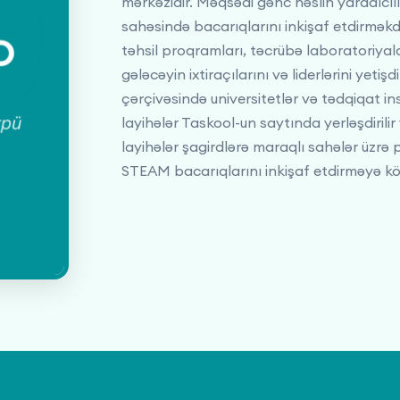
mərkəzidir. Məqsədi gənc nəslin yaradıcıl
sahəsində bacarıqlarını inkişaf etdirmək
təhsil proqramları, təcrübə laboratoriyala
gələcəyin ixtiraçılarını və liderlərini yeti
çərçivəsində universitetlər və tədqiqat ins
layihələr Taskool-un saytında yerləşdirilir 
layihələr şagirdlərə maraqlı sahələr üzrə
STEAM bacarıqlarını inkişaf etdirməyə kö