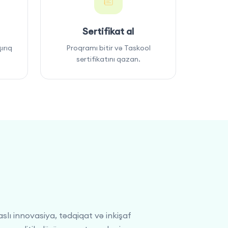
Sertifikat al
ırıq
Proqramı bitir və Taskool
sertifikatını qazan.
ı innovasiya, tədqiqat və inkişaf