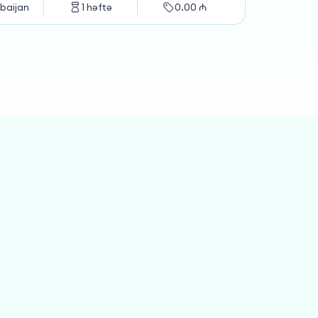
baijan
1
həftə
0.00
₼