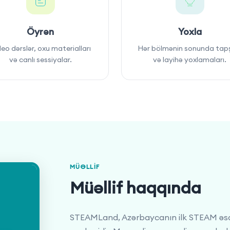
Öyrən
Yoxla
eo dərslər, oxu materialları
Hər bölmənin sonunda tapş
və canlı sessiyalar.
və layihə yoxlamaları.
MÜƏLLIF
Müəllif haqqında
STEAMLand, Azərbaycanın ilk STEAM əsasl