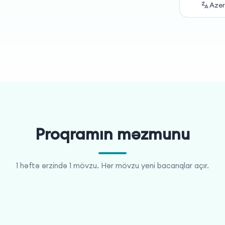
Azer
Proqramın məzmunu
1 həftə ərzində 1 mövzu. Hər mövzu yeni bacarıqlar açır.