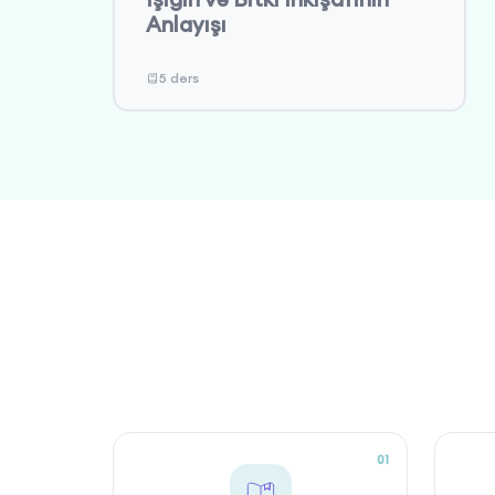
Anlayışı
5 dərs
01