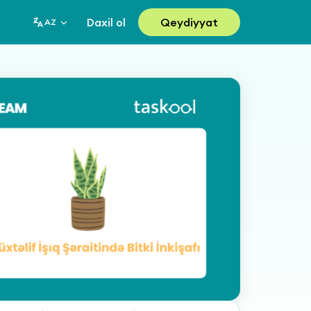
Daxil ol
Qeydiyyat
AZ