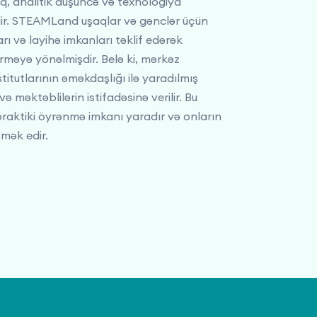
ıq, analitik düşüncə və texnologiya
dir. STEAMLand uşaqlar və gənclər üçün
rı və layihə imkanları təklif edərək
şdirməyə yönəlmişdir. Belə ki, mərkəz
titutlarının əməkdaşlığı ilə yaradılmış
və məktəblilərin istifadəsinə verilir. Bu
 praktiki öyrənmə imkanı yaradır və onların
mək edir.