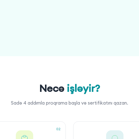
Necə
işləyir?
Sadə 4 addımla proqrama başla və sertifikatını qazan.
02