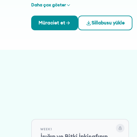
Daha çox göstər
Müraciət et
Sillabusu yüklə
WEEK1
İşığın və Bitki İnkişafının