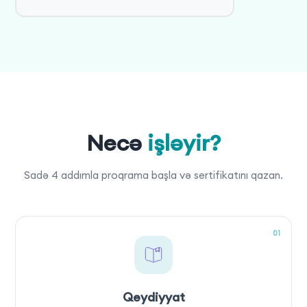
Necə
işləyir?
Sadə 4 addımla proqrama başla və sertifikatını qazan.
01
Qeydiyyat