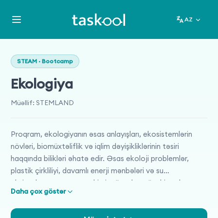
AZ
STEAM · Bootcamp
Ekologiya
Müəllif
:
STEMLAND
Proqram, ekologiyanın əsas anlayışları, ekosistemlərin
növləri, biomüxtəliflik və iqlim dəyişikliklərinin təsiri
haqqında bilikləri əhatə edir. Əsas ekoloji problemlər,
plastik çirkliliyi, davamlı enerji mənbələri və su
ehtiyatlarının qorunması kimi mövzular müzakirə olunur.
Daha çox göstər
Yerli ekosistemlər, təbiət qoruqları və milli parkların
qorunması, qida zəncirləri və fərdi ekoloji fəaliyyətlər də