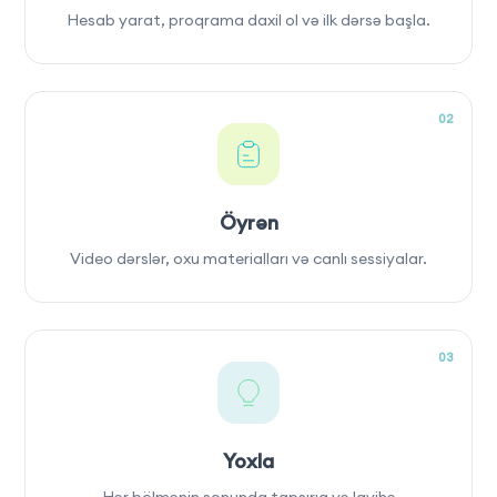
Hesab yarat, proqrama daxil ol və ilk dərsə başla.
02
Öyrən
Video dərslər, oxu materialları və canlı sessiyalar.
03
Yoxla
Hər bölmənin sonunda tapşırıq və layihə