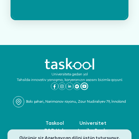
Universitetə gedən yol
Təhsildə innovativ yanaşma, karyeranızın əsasını bizimlə qoyun!
Bakı şəhəri, Nərimanov rayonu, Zaur Nudirəliyev 79, İnnoland
Taskool
Universitet
R&D Hub
Layihə Bankı
Şərtlər və Qaydalar
Olimpiada
Görünür siz Azərbaycan dilini üstün tutursunuz.