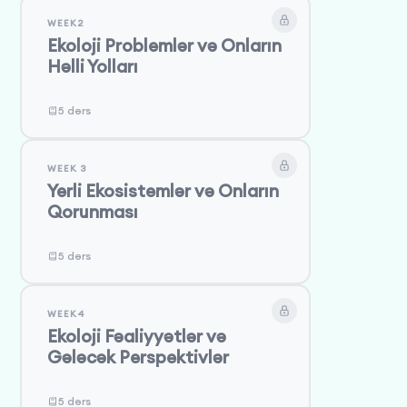
WEEK2
Ekoloji Problemlər və Onların
Həlli Yolları
5 dərs
WEEK 3
Yerli Ekosistemlər və Onların
Qorunması
5 dərs
WEEK4
Ekoloji Fəaliyyətlər və
Gələcək Perspektivlər
5 dərs