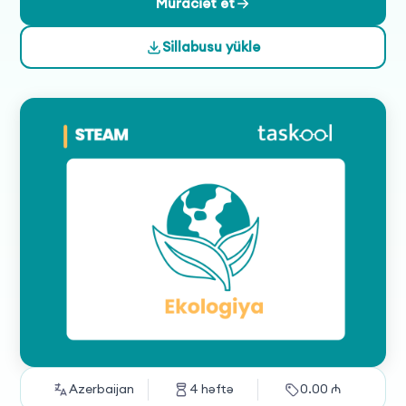
proqramın əsas mövzuları arasındadır. Proqram,
Müraciət et
tələbələrin ekoloji problemləri anlama və onların həlli üçün
Sillabusu yüklə
innovativ yanaşmalar inkişaf etdirmə qabiliyyətini
artırmağı hədəfləyir.
Azerbaijan
4
həftə
0.00
₼