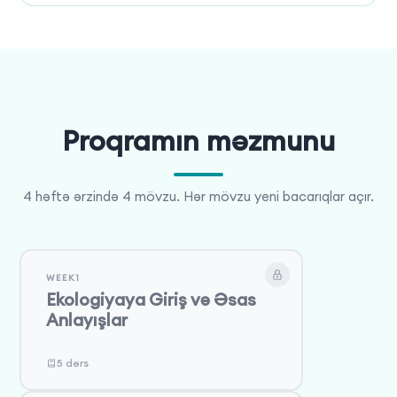
Proqramın məzmunu
4 həftə ərzində 4 mövzu. Hər mövzu yeni bacarıqlar açır.
WEEK1
Ekologiyaya Giriş və Əsas
Anlayışlar
5 dərs