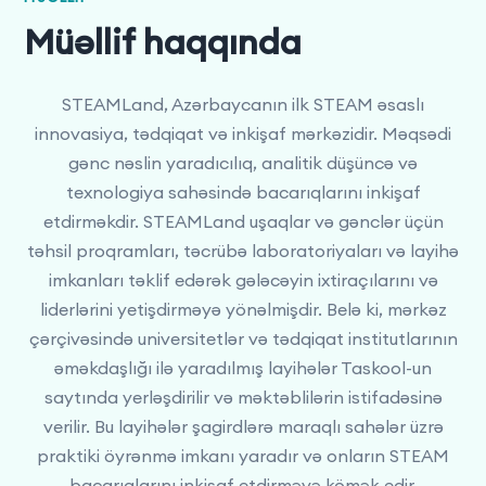
Müəllif haqqında
STEAMLand, Azərbaycanın ilk STEAM əsaslı
innovasiya, tədqiqat və inkişaf mərkəzidir. Məqsədi
gənc nəslin yaradıcılıq, analitik düşüncə və
texnologiya sahəsində bacarıqlarını inkişaf
etdirməkdir. STEAMLand uşaqlar və gənclər üçün
təhsil proqramları, təcrübə laboratoriyaları və layihə
imkanları təklif edərək gələcəyin ixtiraçılarını və
liderlərini yetişdirməyə yönəlmişdir. Belə ki, mərkəz
çərçivəsində universitetlər və tədqiqat institutlarının
əməkdaşlığı ilə yaradılmış layihələr Taskool-un
saytında yerləşdirilir və məktəblilərin istifadəsinə
verilir. Bu layihələr şagirdlərə maraqlı sahələr üzrə
praktiki öyrənmə imkanı yaradır və onların STEAM
bacarıqlarını inkişaf etdirməyə kömək edir.