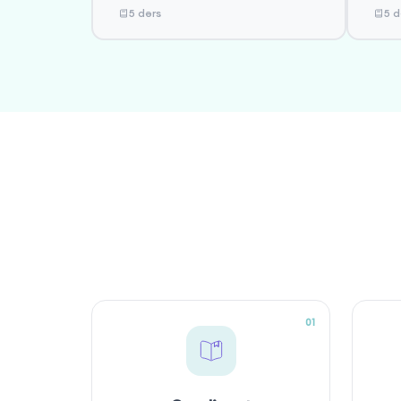
5 dərs
5 d
01