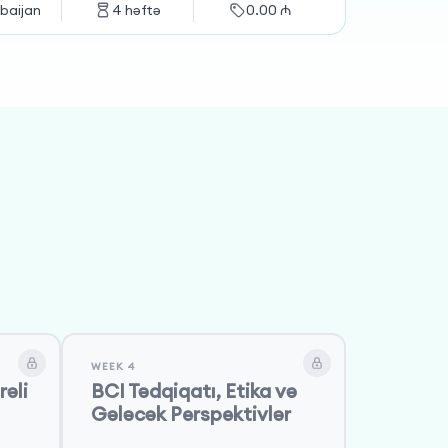
baijan
4
həftə
0.00
₼
WEEK 4
rəli
BCI Tədqiqatı, Etika və
Gələcək Perspektivlər