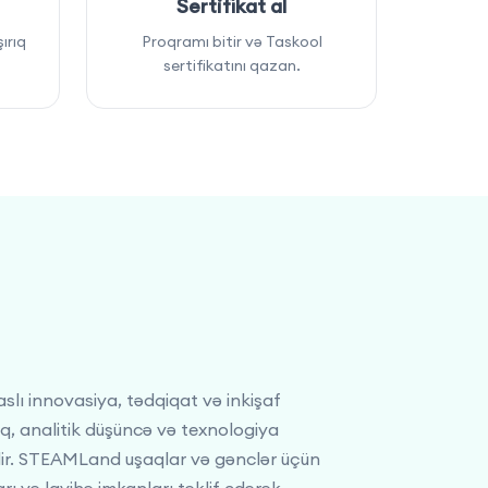
Sertifikat al
ırıq
Proqramı bitir və Taskool
sertifikatını qazan.
ı innovasiya, tədqiqat və inkişaf
ıq, analitik düşüncə və texnologiya
dir. STEAMLand uşaqlar və gənclər üçün