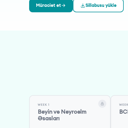
isə BCI tədqiqat metodologiyası, maşın öyrənməsi
Müraciət et
Sillabusu yüklə
karyera imkanları ilə bağlı müzakirələr aparılır. Bu 
müasir aspektlərini və gələcək inkişaf imkanlarını
WEEK 1
WEEK
Beyin və Neyroelm
BCI
Əsasları