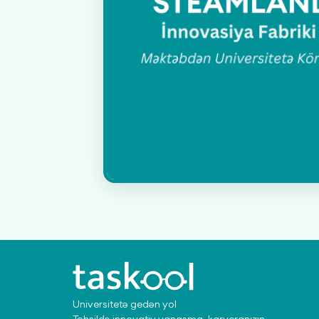
Universitetə gedən yol
Təhsildə innovativ yanaşma, karyeranızın