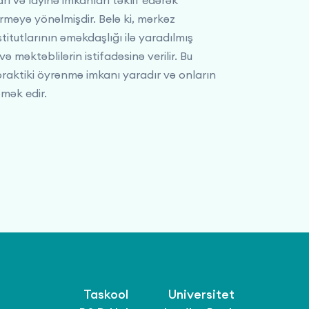
rı və layihə imkanları təklif edərək
şdirməyə yönəlmişdir. Belə ki, mərkəz
titutlarının əməkdaşlığı ilə yaradılmış
və məktəblilərin istifadəsinə verilir. Bu
 praktiki öyrənmə imkanı yaradır və onların
mək edir.
Taskool
Universitet