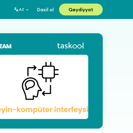
Daxil ol
Qeydiyyat
AZ