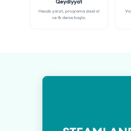
Qeydiyyat
Hesab yarat, proqrama daxil ol
Vid
və ilk dərsə başla.