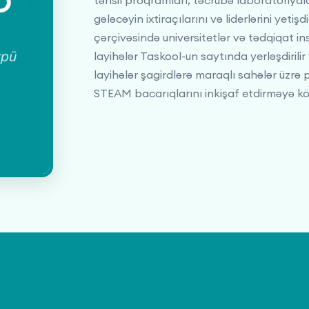
təhsil proqramları, təcrübə laboratoriyala
gələcəyin ixtiraçılarını və liderlərini yeti
çərçivəsində universitetlər və tədqiqat ins
layihələr Taskool-un saytında yerləşdirilir 
layihələr şagirdlərə maraqlı sahələr üzrə
STEAM bacarıqlarını inkişaf etdirməyə kö