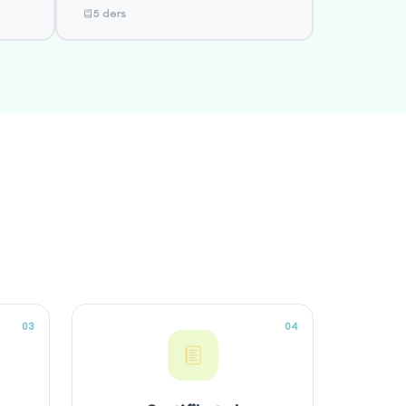
5 dərs
03
04