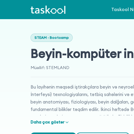
Taskool N
STEAM · Bootcamp
Beyin-kompüter in
Müəllif
:
STEMLAND
Bu layihənin məqsədi iştirakçılara beyin və neyro
İnterfeysi) texnologiyalarını, tətbiq sahələrini və 
beyin anatomiyası, fiziologiyası, beyin dalğaları, 
fundamental biliklər təqdim edilir. İkinci həftədə 
əsaslı sistemləri və motor təsəvvürü ilə bağlı bili
Daha çox göstər
tətbiqlər, nəzarət sistemləri, oyun və əyləncə sahə
performansın monitorinqi və irəli texnologiyalar 