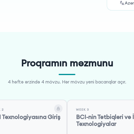
Azer
, etik məsələlər, gələcək perspektivlər və
layihə iştirakçılara BCI texnologiyasının
 anlamaq üçün geniş imkanlar təqdim edir.
Proqramın məzmunu
4 həftə ərzində 4 mövzu. Hər mövzu yeni bacarıqlar açır.
 2
WEEK 3
 Texnologiyasına Giriş
BCI-nin Tətbiqləri və İ
Texnologiyalar