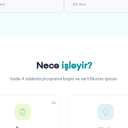
ərs
5 dərs
Necə
işləyir?
Sadə 4 addımla proqrama başla və sertifikatını qazan.
02