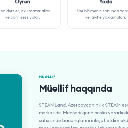
Öyrən
Yoxla
eo dərslər, oxu materialları
Hər bölmənin sonunda tapş
və canlı sessiyalar.
və layihə yoxlamaları.
MÜƏLLIF
Müəllif haqqında
STEAMLand, Azərbaycanın ilk STEAM əsasl
mərkəzidir. Məqsədi gənc nəslin yaradıcıl
sahəsində bacarıqlarını inkişaf etdirmək