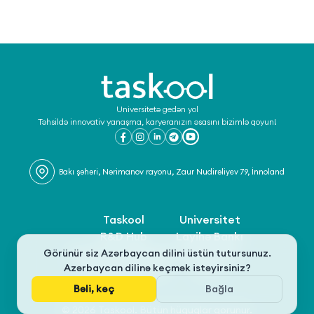
Universitetə gedən yol
Təhsildə innovativ yanaşma, karyeranızın əsasını bizimlə qoyun!
Bakı şəhəri, Nərimanov rayonu, Zaur Nudirəliyev 79, İnnoland
Taskool
Universitet
R&D Hub
Layihə Bankı
Şərtlər və Qaydalar
Olimpiada
Görünür siz Azərbaycan dilini üstün tutursunuz.
Azərbaycan dilinə keçmək istəyirsiniz?
Məxfilik Siyasəti
İcma
Bəli, keç
Bağla
© 2026 Taskool. Bütün hüquqlar qorunur.