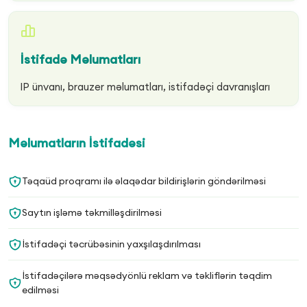
İstifadə Məlumatları
IP ünvanı, brauzer məlumatları, istifadəçi davranışları
Məlumatların İstifadəsi
Təqaüd proqramı ilə əlaqədar bildirişlərin göndərilməsi
Saytın işləmə təkmilləşdirilməsi
İstifadəçi təcrübəsinin yaxşılaşdırılması
İstifadəçilərə məqsədyönlü reklam və təkliflərin təqdim
edilməsi