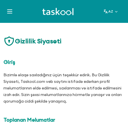
AZ
Gizlilik Siyasəti
Giriş
Bizimlə əlaqə saxladığınız üçün təşəkkür edirik. Bu Gizlilik
Siyasəti, Taskool.com veb saytını istifadə edərkən profil
məlumatlarının əldə edilməsi, saxlanması və istifadə edilməsini
izah edir. Sizin şəxsi məlumatlarınıza hörmətlə yanaşır və onları
qorumağa ciddi şəkildə yanaşırıq.
Toplanan Məlumatlar