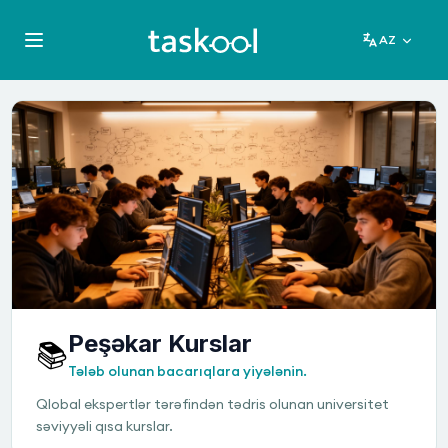
AZ
Peşəkar Kurslar
📚
Tələb olunan bacarıqlara yiyələnin.
Qlobal ekspertlər tərəfindən tədris olunan universitet
səviyyəli qısa kurslar.