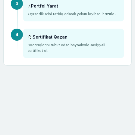
3
⭐
Portfel Yarat
Öyrəndiklərini tətbiq edərək yekun layihəni hazırla.
4
📁
Sertifikat Qazan
Bacarıqlarını sübut edən beynəlxalq səviyyəli
sertifikat al.