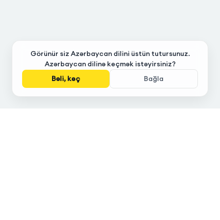
Görünür siz Azərbaycan dilini üstün tutursunuz.
Azərbaycan dilinə keçmək istəyirsiniz?
Bəli, keç
Bağla
Universitetə gedən yol
Təhsildə innovativ yanaşma, karyeranızın əsasını bizimlə qoyun!