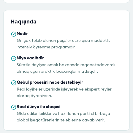
Haqqında
Nədir
Ən çox tələb olunan peşələr üzrə qısa müddətli,
intensiv öyrənmə proqramıdır.
Niyə vacibdir
Sürətlə dəyişən əmək bazarında rəqabətədavamlı
olmaq üçün praktiki bacarıqlar mütləqdir.
Qəbul prosesini necə dəstəkləyir
Real layihələr üzərində işləyərək və ekspert rəyləri
alaraq öyrənirsən.
Real dünya ilə əlaqəsi
Əldə edilən biliklər və hazırlanan portfel birbaşa
qlobal işəgötürənlərin tələblərinə cavab verir.