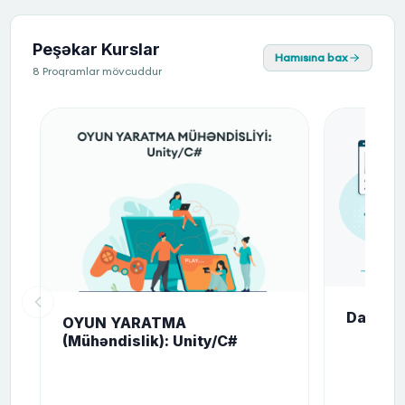
Peşəkar Kurslar
Hamısına bax
8 Proqramlar mövcuddur
Data elm
OYUN YARATMA
(Mühəndislik): Unity/C#