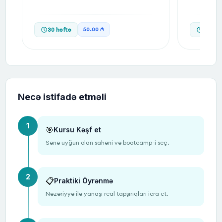
30
həftə
10
həf
50.00 ₼
Necə istifadə etməli
1
🎯
Kursu Kəşf et
Sənə uyğun olan sahəni və bootcamp-i seç.
2
📋
Praktiki Öyrənmə
Nəzəriyyə ilə yanaşı real tapşırıqları icra et.